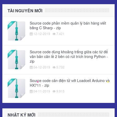
TÀI NGUYÊN MỚI
Source code phần mềm quản lý bán hàng viết
bằng C Sharp - zip
12-12-2019
7.421
Source code dùng khoảng trắng giữa các từ để
văn bản căn lề 2 bên có rút trích trong Python -
zip
04-12-2019
5.732
Source code cân điện tử với Loadcell Arduino và
HX711 - zip
04-11-2019
9.915
NHẬT KÝ MỚI