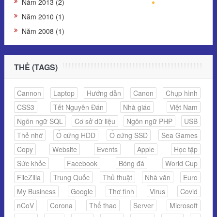
Năm 2013 (2)
Năm 2010 (1)
Năm 2008 (1)
THẺ (TAGS)
Cannon
Laptop
Hướng dẫn
Canon
Chụp hình
CSS3
Tết Nguyên Đán
Nhà giáo
Việt Nam
Ngôn ngữ SQL
Cơ sở dữ liệu
Ngôn ngữ PHP
USB
Thẻ nhớ
Ổ cứng HDD
Ổ cứng SSD
Sea Games
Copy
Website
Events
Apple
Học tập
Sức khỏe
Facebook
Bóng đá
World Cup
FileZilla
Trung Quốc
Thủ thuật
Nhà văn
Euro
My Business
Google
Thơ tình
Virus
Covid
nCoV
Corona
Thể thao
Server
Microsoft