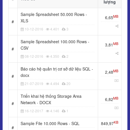
lượng
Sample Spreadsheet 50.000 Rows -
MB
6,65
XLS
#
10-12-2016
4.401
3
Sample Spreadsheet 100.000 Rows -
MB
3,81
CSV
#
08-12-2016
4.350
2
Báo cáo hệ quản trị cơ sở dữ liệu SQL -
MB
2,48
docx
#
21-07-2019
4.494
20
Triển khai hệ thống Storage Area
MB
6,82
Network - DOCX
#
16-12-2017
4.146
1
KB
Sample File 10.000 Rows - SQL
849,97
#