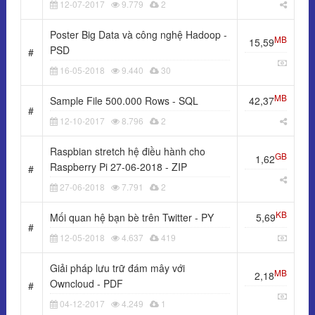
12-07-2017
9.779
2
Poster Big Data và công nghệ Hadoop -
MB
15,59
PSD
#
16-05-2018
9.440
30
MB
Sample File 500.000 Rows - SQL
42,37
#
12-10-2017
8.796
2
Raspbian stretch hệ điều hành cho
GB
1,62
Raspberry Pi 27-06-2018 - ZIP
#
27-06-2018
7.791
2
KB
Mối quan hệ bạn bè trên Twitter - PY
5,69
#
12-05-2018
4.637
419
Giải pháp lưu trữ đám mây với
MB
2,18
Owncloud - PDF
#
04-12-2017
4.249
1