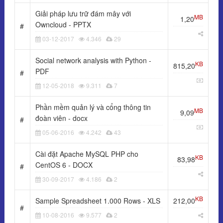
Giải pháp lưu trữ đám mây với
MB
1,20
Owncloud - PPTX
#
03-12-2017
4.346
29
Social network analysis with Python -
KB
815,20
PDF
#
12-05-2018
9.311
7
Phần mềm quản lý và cổng thông tin
MB
9,09
đoàn viên - docx
#
05-06-2016
4.242
43
Cài đặt Apache MySQL PHP cho
KB
83,98
CentOS 6 - DOCX
#
30-09-2017
4.186
2
KB
Sample Spreadsheet 1.000 Rows - XLS
212,00
#
10-08-2016
9.577
2