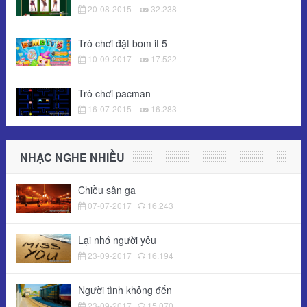
20-08-2015
32.238
Trò chơi đặt bom it 5
10-09-2017
17.522
Trò chơi pacman
16-07-2015
16.283
NHẠC NGHE NHIỀU
Chiều sân ga
07-07-2017
16.243
Lại nhớ người yêu
23-09-2017
16.194
Người tình không đến
23-09-2017
15.070