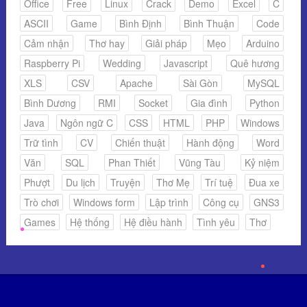
Office
Free
Linux
Crack
Demo
Excel
C
ASCII
Game
Bình Định
Bình Thuận
Code
Cảm nhận
Thơ hay
Giải pháp
Mẹo
Arduino
Raspberry Pi
Wedding
Javascript
Quê hương
XLS
CSV
Apache
Sài Gòn
MySQL
Bình Dương
RMI
Socket
Gia đình
Python
Java
Ngôn ngữ C
CSS
HTML
PHP
Windows
Trữ tình
CV
Chiến thuật
Hành động
Word
Văn
SQL
Phan Thiết
Vũng Tàu
Kỷ niệm
Phượt
Du lịch
Truyện
Thơ Mẹ
Trí tuệ
Đua xe
Trò chơi
Windows form
Lập trình
Công cụ
GNS3
Games
Hệ thống
Hệ điều hành
Tình yêu
Thơ