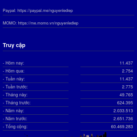
Paypal:
https://paypal.me/nguyenlediep
MOMO:
https://me.momo.vn/nguyenlediep
Truy cập
- Hôm nay:
11.437
- Hôm qua:
2.754
- Tuần này:
11.437
- Tuần trước:
2.775
- Tháng này:
49.765
- Tháng trước:
624.395
- Năm này:
2.033.513
- Năm trước:
2.651.736
- Tổng cộng:
60.469.283