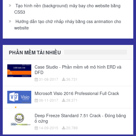
Tạo hình nền (background) mây bay cho website bằng
CSS3
Hướng dẫn tạo chữ nhấp nháy bằng css animation cho
website
PHẦN MỀM TẢI NHIỀU
Case Studio - Phần mềm vẽ mô hình ERD và
DFD
31-08-2017
36.731
Microsoft Visio 2016 Professional Full Crack
06-11-2017
28.371
Deep Freeze Standard 7.51 Crack - Đóng băng
ổ cứng
14-09-2015
20.789