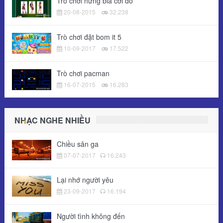
Trò chơi hứng bia cởi đồ
20-08-2015
32.238
Trò chơi đặt bom it 5
10-09-2017
17.522
Trò chơi pacman
16-07-2015
16.283
NHẠC NGHE NHIỀU
Chiều sân ga
07-07-2017
16.243
Lại nhớ người yêu
23-09-2017
16.194
Người tình không đến