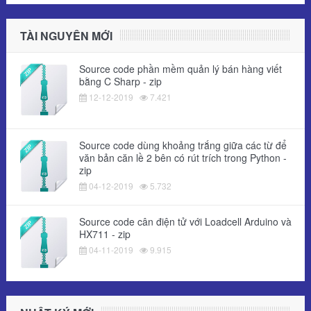
TÀI NGUYÊN MỚI
Source code phần mềm quản lý bán hàng viết
bằng C Sharp - zip
12-12-2019
7.421
Source code dùng khoảng trắng giữa các từ để
văn bản căn lề 2 bên có rút trích trong Python -
zip
04-12-2019
5.732
Source code cân điện tử với Loadcell Arduino và
HX711 - zip
04-11-2019
9.915