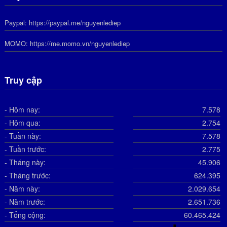
Paypal:
https://paypal.me/nguyenlediep
MOMO:
https://me.momo.vn/nguyenlediep
Truy cập
- Hôm nay:
7.578
- Hôm qua:
2.754
- Tuần này:
7.578
- Tuần trước:
2.775
- Tháng này:
45.906
- Tháng trước:
624.395
- Năm này:
2.029.654
- Năm trước:
2.651.736
- Tổng cộng:
60.465.424