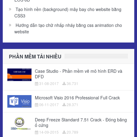
Tạo hình nền (background) mây bay cho website bằng
CSS3
Hướng dẫn tạo chữ nhấp nháy bằng css animation cho
website
PHẦN MỀM TẢI NHIỀU
Case Studio - Phần mềm vẽ mô hình ERD và
DFD
31-08-2017
36.731
Microsoft Visio 2016 Professional Full Crack
06-11-2017
28.371
Deep Freeze Standard 7.51 Crack - Đóng băng
ổ cứng
14-09-2015
20.789