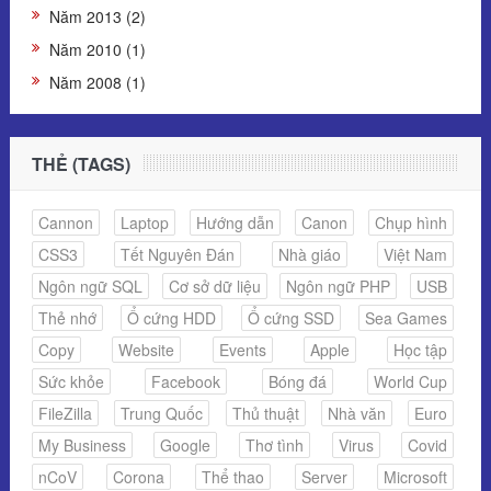
Năm 2013 (2)
Năm 2010 (1)
Năm 2008 (1)
THẺ (TAGS)
Cannon
Laptop
Hướng dẫn
Canon
Chụp hình
CSS3
Tết Nguyên Đán
Nhà giáo
Việt Nam
Ngôn ngữ SQL
Cơ sở dữ liệu
Ngôn ngữ PHP
USB
Thẻ nhớ
Ổ cứng HDD
Ổ cứng SSD
Sea Games
Copy
Website
Events
Apple
Học tập
Sức khỏe
Facebook
Bóng đá
World Cup
FileZilla
Trung Quốc
Thủ thuật
Nhà văn
Euro
My Business
Google
Thơ tình
Virus
Covid
nCoV
Corona
Thể thao
Server
Microsoft