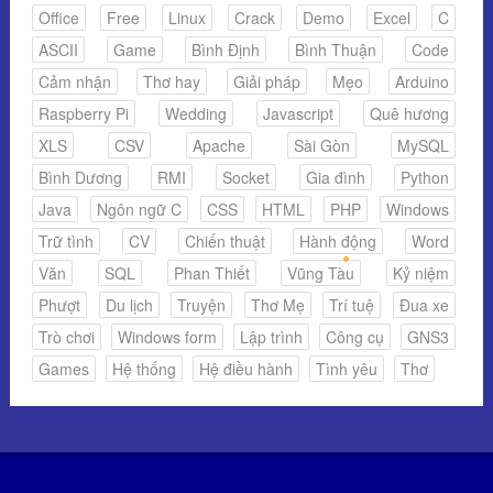
Office
Free
Linux
Crack
Demo
Excel
C
ASCII
Game
Bình Định
Bình Thuận
Code
Cảm nhận
Thơ hay
Giải pháp
Mẹo
Arduino
Raspberry Pi
Wedding
Javascript
Quê hương
XLS
CSV
Apache
Sài Gòn
MySQL
Bình Dương
RMI
Socket
Gia đình
Python
Java
Ngôn ngữ C
CSS
HTML
PHP
Windows
Trữ tình
CV
Chiến thuật
Hành động
Word
Văn
SQL
Phan Thiết
Vũng Tàu
Kỷ niệm
Phượt
Du lịch
Truyện
Thơ Mẹ
Trí tuệ
Đua xe
Trò chơi
Windows form
Lập trình
Công cụ
GNS3
Games
Hệ thống
Hệ điều hành
Tình yêu
Thơ