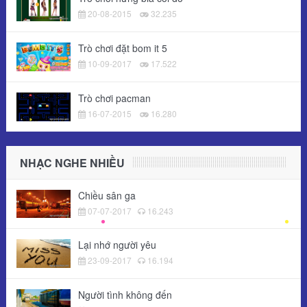
20-08-2015
32.235
Trò chơi đặt bom it 5
10-09-2017
17.522
Trò chơi pacman
16-07-2015
16.280
NHẠC NGHE NHIỀU
Chiều sân ga
07-07-2017
16.243
Lại nhớ người yêu
23-09-2017
16.194
Người tình không đến