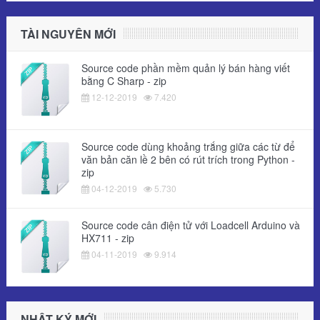
TÀI NGUYÊN MỚI
Source code phần mềm quản lý bán hàng viết
bằng C Sharp - zip
12-12-2019
7.420
Source code dùng khoảng trắng giữa các từ để
văn bản căn lề 2 bên có rút trích trong Python -
zip
04-12-2019
5.730
Source code cân điện tử với Loadcell Arduino và
HX711 - zip
04-11-2019
9.914
NHẬT KÝ MỚI