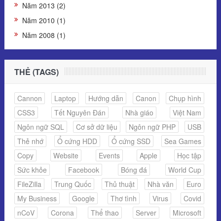
Năm 2013 (2)
Năm 2010 (1)
Năm 2008 (1)
THẺ (TAGS)
Cannon
Laptop
Hướng dẫn
Canon
Chụp hình
CSS3
Tết Nguyên Đán
Nhà giáo
Việt Nam
Ngôn ngữ SQL
Cơ sở dữ liệu
Ngôn ngữ PHP
USB
Thẻ nhớ
Ổ cứng HDD
Ổ cứng SSD
Sea Games
Copy
Website
Events
Apple
Học tập
Sức khỏe
Facebook
Bóng đá
World Cup
FileZilla
Trung Quốc
Thủ thuật
Nhà văn
Euro
My Business
Google
Thơ tình
Virus
Covid
nCoV
Corona
Thể thao
Server
Microsoft