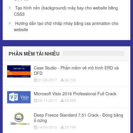
Tạo hình nền (background) mây bay cho website bằng
CSS3
Hướng dẫn tạo chữ nhấp nháy bằng css animation cho
website
PHẦN MỀM TẢI NHIỀU
Case Studio - Phần mềm vẽ mô hình ERD và
DFD
31-08-2017
36.730
Microsoft Visio 2016 Professional Full Crack
06-11-2017
28.369
Deep Freeze Standard 7.51 Crack - Đóng băng
ổ cứng
14-09-2015
20.789