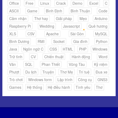
Office
Free
Linux
Crack
Demo
Excel
C
ASCII
Game
Bình Định
Bình Thuận
Code
Cảm nhận
Thơ hay
Giải pháp
Mẹo
Arduino
Raspberry Pi
Wedding
Javascript
Quê hương
XLS
CSV
Apache
Sài Gòn
MySQL
Bình Dương
RMI
Socket
Gia đình
Python
Java
Ngôn ngữ C
CSS
HTML
PHP
Windows
Trữ tình
CV
Chiến thuật
Hành động
Word
Văn
SQL
Phan Thiết
Vũng Tàu
Kỷ niệm
Phượt
Du lịch
Truyện
Thơ Mẹ
Trí tuệ
Đua xe
Trò chơi
Windows form
Lập trình
Công cụ
GNS3
Games
Hệ thống
Hệ điều hành
Tình yêu
Thơ