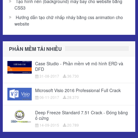
Tạo hình nền (background) mây bay cho website bằng
CSS3
Hướng dẫn tạo chữ nhấp nháy bằng css animation cho
website
PHẦN MỀM TẢI NHIỀU
Case Studio - Phần mềm vẽ mô hình ERD và
DFD
31-08-2017
36.730
Microsoft Visio 2016 Professional Full Crack
06-11-2017
28.370
Deep Freeze Standard 7.51 Crack - Đóng băng
ổ cứng
14-09-2015
20.789