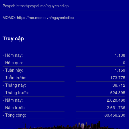
Paypal:
https://paypal.me/nguyenlediep
MOMO:
https://me.momo.vn/nguyenlediep
Truy cập
- Hôm nay:
1.138
- Hôm qua:
0
- Tuần này:
1.159
- Tuần trước:
173.775
- Tháng này:
36.712
- Tháng trước:
624.395
- Năm này:
2.020.460
- Năm trước:
2.651.736
- Tổng cộng:
60.456.230