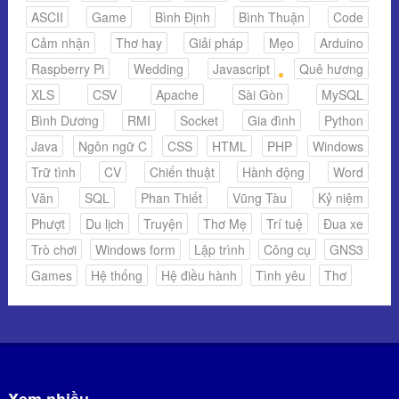
ASCII
Game
Bình Định
Bình Thuận
Code
Cảm nhận
Thơ hay
Giải pháp
Mẹo
Arduino
Raspberry Pi
Wedding
Javascript
Quê hương
XLS
CSV
Apache
Sài Gòn
MySQL
Bình Dương
RMI
Socket
Gia đình
Python
Java
Ngôn ngữ C
CSS
HTML
PHP
Windows
Trữ tình
CV
Chiến thuật
Hành động
Word
Văn
SQL
Phan Thiết
Vũng Tàu
Kỷ niệm
Phượt
Du lịch
Truyện
Thơ Mẹ
Trí tuệ
Đua xe
Trò chơi
Windows form
Lập trình
Công cụ
GNS3
Games
Hệ thống
Hệ điều hành
Tình yêu
Thơ
Xem nhiều