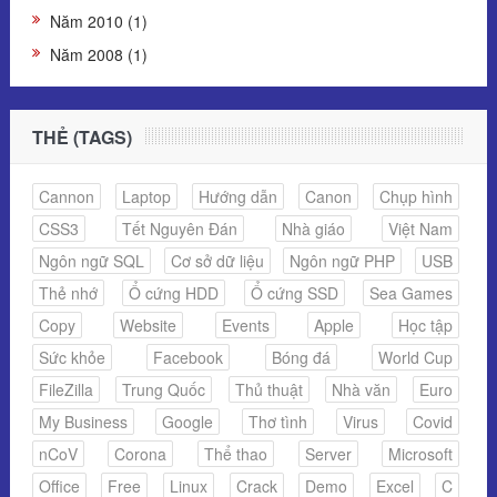
Năm 2010 (1)
Năm 2008 (1)
THẺ (TAGS)
Cannon
Laptop
Hướng dẫn
Canon
Chụp hình
CSS3
Tết Nguyên Đán
Nhà giáo
Việt Nam
Ngôn ngữ SQL
Cơ sở dữ liệu
Ngôn ngữ PHP
USB
Thẻ nhớ
Ổ cứng HDD
Ổ cứng SSD
Sea Games
Copy
Website
Events
Apple
Học tập
Sức khỏe
Facebook
Bóng đá
World Cup
FileZilla
Trung Quốc
Thủ thuật
Nhà văn
Euro
My Business
Google
Thơ tình
Virus
Covid
nCoV
Corona
Thể thao
Server
Microsoft
Office
Free
Linux
Crack
Demo
Excel
C