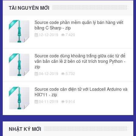
TÀI NGUYÊN MỚI
Source code phần mềm quản lý bán hàng viết
bằng C Sharp - zip
12-12-2019
7.420
Source code dùng khoảng trắng giữa các từ để
văn bản căn lề 2 bên có rút trích trong Python -
zip
04-12-2019
5.732
Source code cân điện tử với Loadcell Arduino và
HX711 - zip
04-11-2019
9.914
NHẬT KÝ MỚI