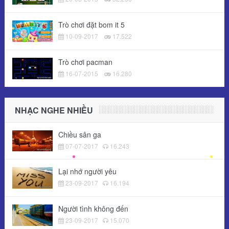
Trò chơi đặt bom it 5
10-09-2017
17.522
Trò chơi pacman
16-07-2015
16.280
NHẠC NGHE NHIỀU
Chiều sân ga
07-07-2017
16.243
Lại nhớ người yêu
23-09-2017
16.194
Người tình không đến
23-09-2017
15.070